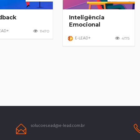
dback
Inteligência
Emocional
EAD+
11470
E-LEAD+
4175
solucoes.ead@e-lead.com.br