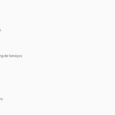
s
ng de Serviços
ro