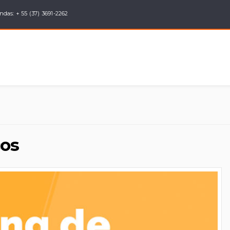
ndas: + 55 (37) 3691-2262
ços