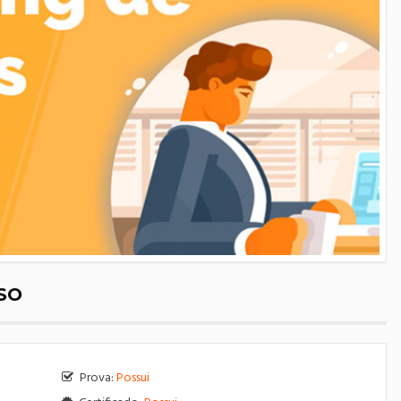
SO
Prova:
Possui