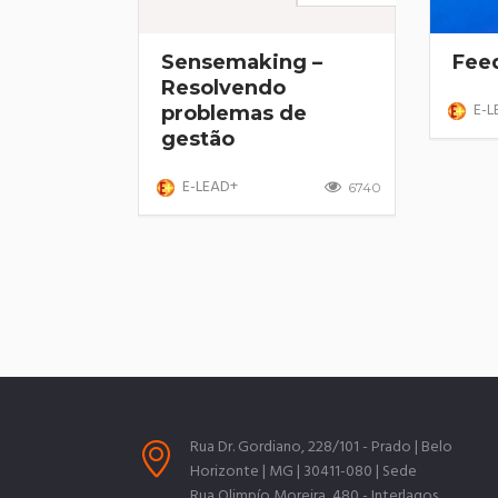
Sensemaking –
Fee
Resolvendo
E-L
problemas de
gestão
E-LEAD+
6740
Rua Dr. Gordiano, 228/101 - Prado | Belo
Horizonte | MG | 30411-080 | Sede
Rua Olimpío Moreira, 480 - Interlagos