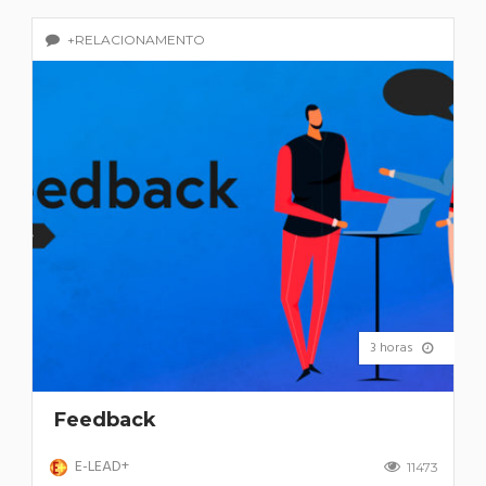
+RELACIONAMENTO
3 horas
Feedback
E-LEAD+
11473