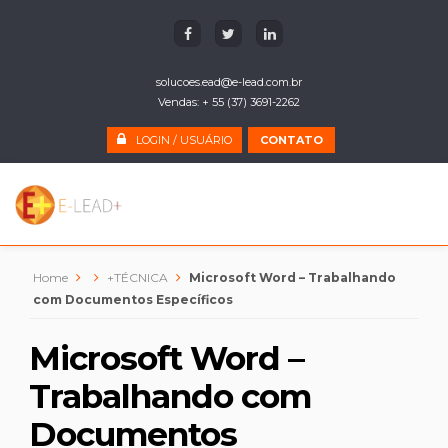
solucoes.ead@e-lead.com.br
Vendas: + 55 (37) 3691-2262
LOGIN / USUÁRIO
CONTATO
Home
+TÉCNICA
Microsoft Word – Trabalhando
com Documentos Específicos
Microsoft Word –
Trabalhando com
Documentos