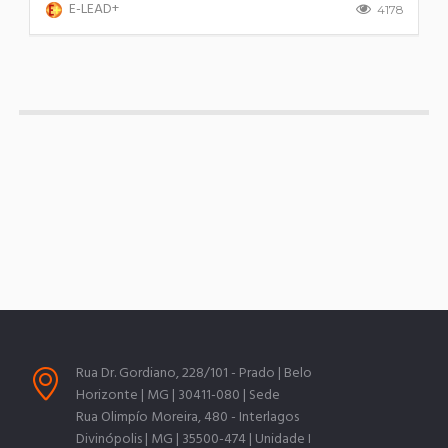
E-LEAD+
4178
Rua Dr. Gordiano, 228/101 - Prado | Belo
Horizonte | MG | 30411-080 | Sede
Rua Olimpío Moreira, 480 - Interlagos
Divinópolis | MG | 35500-474 | Unidade I