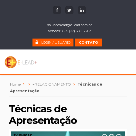
solucoes.ead@e-lead.com.br
Vendas: + 55 (37) 3691-2262
LOGIN / USUÁRIO
CONTATO
Home
+RELACIONAMENTO
Técnicas de
Apresentação
Técnicas de
Apresentação